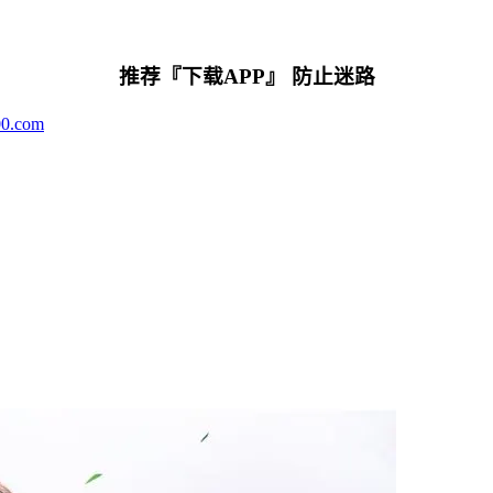
推荐『下载APP』 防止迷路
00.com