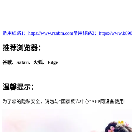
备用线路
1
：
https://www.rznbm.com
备用线路
2
：
https://www.k89
推荐浏览器：
谷歌、Safari、火狐、Edge
温馨提示：
为了您的隐私安全，请勿与"国家反诈中心"APP同设备使用！