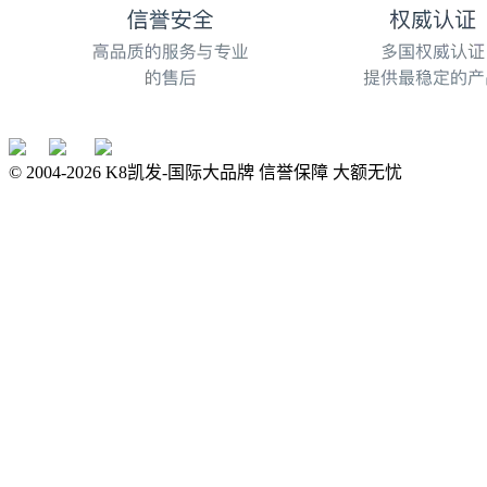
© 2004-
2026
K8凯发-国际大品牌 信誉保障 大额无忧