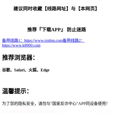
建议同时收藏【线路网址】与【本网页】
推荐『下载APP』 防止迷路
备用线路
1
：
https://www.rznbm.com
备用线路
2
：
https://www.k8900.com
推荐浏览器：
谷歌、Safari、火狐、Edge
温馨提示：
为了您的隐私安全，请勿与"国家反诈中心"APP同设备使用！